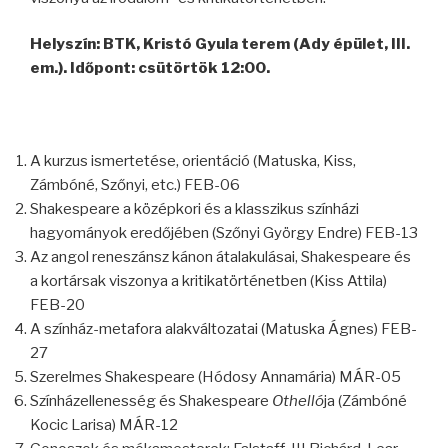
Helyszín: BTK, Kristó Gyula terem (Ady épület, III.
em.). Időpont: csütörtök 12:00.
A kurzus ismertetése, orientáció (Matuska, Kiss,
Zámbóné, Szőnyi, etc.) FEB-06
Shakespeare a középkori és a klasszikus színházi
hagyományok eredőjében (Szőnyi György Endre) FEB-13
Az angol reneszánsz kánon átalakulásai, Shakespeare és
a kortársak viszonya a kritikatörténetben (Kiss Attila)
FEB-20
A színház-metafora alakváltozatai (Matuska Ágnes) FEB-
27
Szerelmes Shakespeare (Hódosy Annamária) MÁR-05
Színházellenesség és Shakespeare
Othelló
ja (Zámbóné
Kocic Larisa) MÁR-12