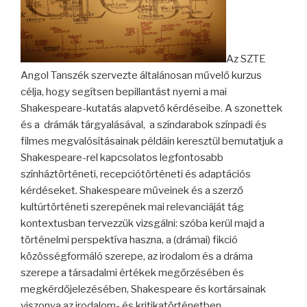
Az SZTE
Angol Tanszék szervezte általánosan művelő kurzus
célja, hogy segítsen bepillantást nyerni a mai
Shakespeare-kutatás alapvető kérdéseibe. A szonettek
és a drámák tárgyalásával, a színdarabok színpadi és
filmes megvalósításainak példáin keresztül bemutatjuk a
Shakespeare-rel kapcsolatos legfontosabb
színháztörténeti, recepciótörténeti és adaptációs
kérdéseket. Shakespeare műveinek és a szerző
kultúrtörténeti szerepének mai relevanciáját tág
kontextusban tervezzük vizsgálni: szóba kerül majd a
történelmi perspektíva haszna, a (drámai) fikció
közösségformáló szerepe, az irodalom és a dráma
szerepe a társadalmi értékek megőrzésében és
megkérdőjelezésében, Shakespeare és kortársainak
viszonya az irodalom- és kritikatörténetben.