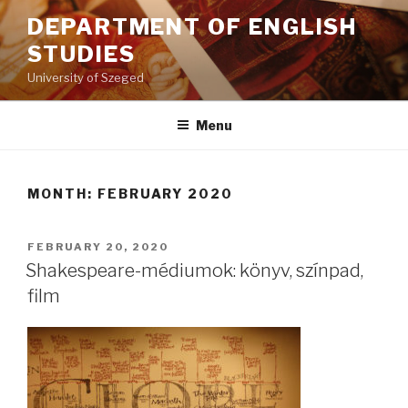
Skip
DEPARTMENT OF ENGLISH
to
STUDIES
content
University of Szeged
Menu
MONTH: FEBRUARY 2020
POSTED
FEBRUARY 20, 2020
ON
Shakespeare-médiumok: könyv, színpad,
film