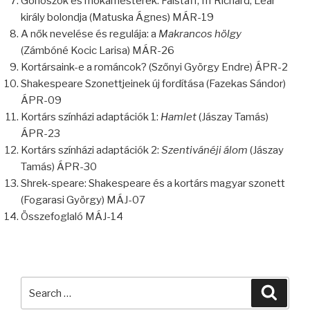
Gonoszok és mókamesterek: Falstaff, III Richárd, Lear
király bolondja (Matuska Ágnes) MÁR-19
A nők nevelése és regulája: a
Makrancos hölgy
(Zámbóné Kocic Larisa) MÁR-26
Kortársaink-e a románcok? (Szőnyi György Endre) ÁPR-2
Shakespeare Szonettjeinek új fordítása (Fazekas Sándor)
ÁPR-09
Kortárs színházi adaptációk 1:
Hamlet
(Jászay Tamás)
ÁPR-23
Kortárs színházi adaptációk 2:
Szentivánéji álom
(Jászay
Tamás) ÁPR-30
Shrek-speare: Shakespeare és a kortárs magyar szonett
(Fogarasi György) MÁJ-07
Összefoglaló MÁJ-14
Search
Searc
for: